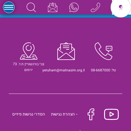
צבי בורנשטיין ת.ד. 73
ירוחם
טל: 08-6687000
yeruham@matnasim.org.il
- הצהרת נגישות
הסדרי נגישות פיזיים