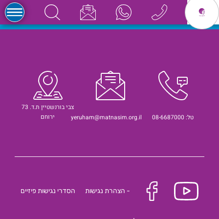
צבי בורנשטיין ת.ד. 73
ירוחם
טל: 08-6687000
yeruham@matnasim.org.il
- הצהרת נגישות
הסדרי נגישות פיזיים